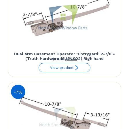
Dual Arm Casement Operator ‘Entrygard’ 2-7/8 »
(Truth Hardware 15.151.002) Righ hand
Le
Le
$
78.30
$
75.14
prix
prix
View product
initial
actuel
était :
est :
$78.30.
$75.14.
-7%