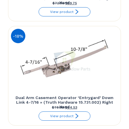
Hand
Le
Le
$
72.50
$
59.75
prix
prix
View product
initial
actuel
était :
est :
$72.50.
$59.75.
-18%
Dual Arm Casement Operator ‘Entrygard’ Down
Link 4-7/16 » (Truth Hardware 15.731.002) Right
Hand
Le
Le
$
78.30
$
64.53
prix
prix
View product
initial
actuel