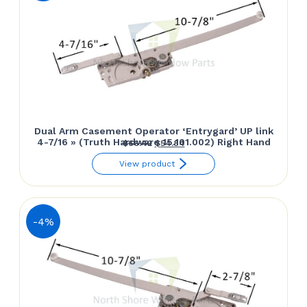
Dual Arm Casement Operator ‘Entrygard’ UP link
4-7/16 » (Truth Hardware 15.101.002) Right Hand
Le
Le
$
66.42
$
54.84
prix
prix
View product
initial
actuel
était :
est :
$66.42.
$54.84.
-4%