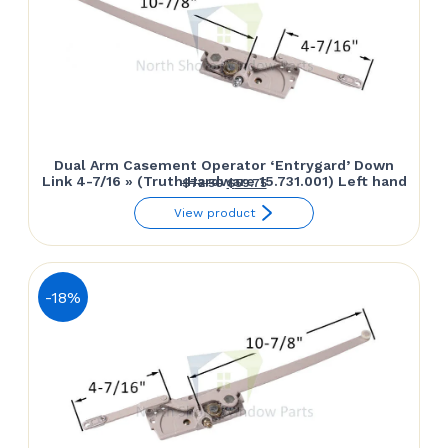
Dual Arm Casement Operator ‘Entrygard’ Down
Link 4-7/16 » (Truth Hardware 15.731.001) Left hand
Le
Le
$
72.50
$
59.75
prix
prix
View product
initial
actuel
était :
est :
$72.50.
$59.75.
-18%