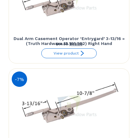
Dual Arm Casement Operator ‘Entrygard’ 3-13/16 »
(Truth Hardware 15.161.002) Right Hand
Le
Le
$
61.50
$
46.50
prix
prix
View product
initial
actuel
était :
est :
$61.50.
$46.50.
-7%