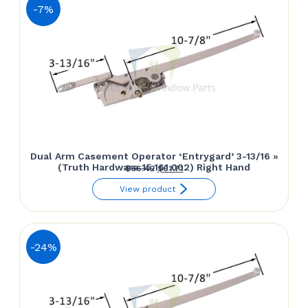
$61.50.
$57.14.
-7%
Dual Arm Casement Operator ‘Entrygard’ 3-13/16 »
(Truth Hardware 15.161.002) Right Hand
Le
Le
$
66.42
$
61.71
prix
prix
View product
initial
actuel
était :
est :
$66.42.
$61.71.
-24%