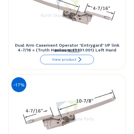
Dual Arm Casement Operator ‘Entrygard’ UP link
4-7/16 » (Truth Hardware 15.101.001) Left Hand
Le
Le
$
61.50
$
38.75
prix
prix
View product
initial
actuel
était :
est :
$61.50.
$38.75.
-17%