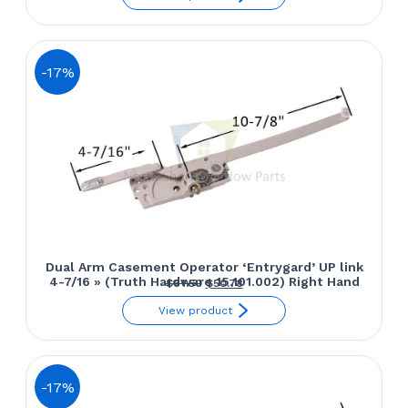
initial
actuel
était :
est :
$61.50.
$44.95.
-17%
Dual Arm Casement Operator ‘Entrygard’ UP link
4-7/16 » (Truth Hardware 15.101.002) Right Hand
Le
Le
$
61.50
$
50.78
prix
prix
View product
initial
actuel
était :
est :
$61.50.
$50.78.
-17%