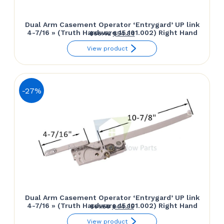
Dual Arm Casement Operator ‘Entrygard’ UP link
4-7/16 » (Truth Hardware 15.101.002) Right Hand
Le
Le
$
66.42
$
54.84
prix
prix
View product
initial
actuel
était :
est :
$66.42.
$54.84.
-27%
Dual Arm Casement Operator ‘Entrygard’ UP link
4-7/16 » (Truth Hardware 15.101.002) Right Hand
Le
Le
$
61.50
$
44.95
prix
prix
View product