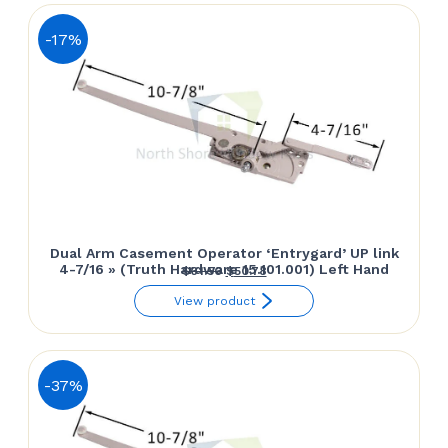
était :
est :
$78.30.
$64.53.
-17%
Dual Arm Casement Operator ‘Entrygard’ UP link
4-7/16 » (Truth Hardware 15.101.001) Left Hand
Le
Le
$
61.50
$
50.78
prix
prix
View product
initial
actuel
était :
est :
$61.50.
$50.78.
-37%