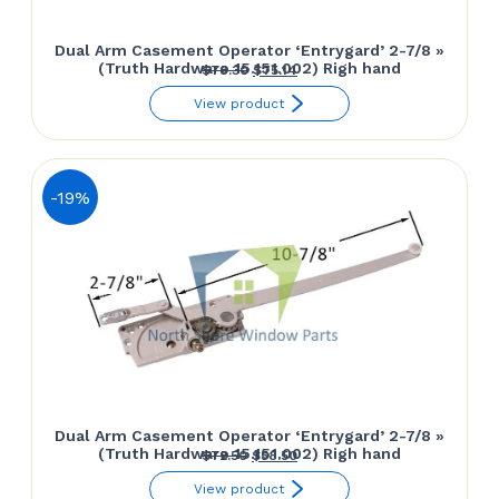
Dual Arm Casement Operator ‘Entrygard’ 2-7/8 »
(Truth Hardware 15.151.002) Righ hand
Le
Le
$
78.30
$
75.14
prix
prix
View product
initial
actuel
était :
est :
$78.30.
$75.14.
-19%
Dual Arm Casement Operator ‘Entrygard’ 2-7/8 »
(Truth Hardware 15.151.002) Righ hand
Le
Le
$
72.50
$
58.50
prix
prix
View product