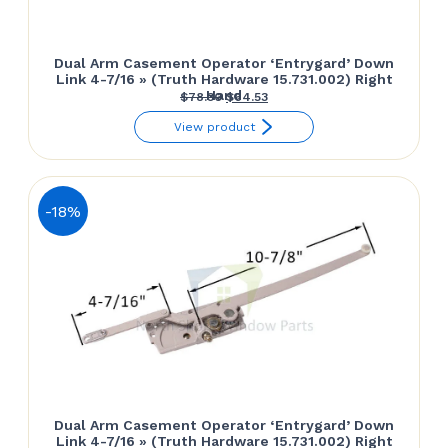
Dual Arm Casement Operator ‘Entrygard’ Down
Link 4-7/16 » (Truth Hardware 15.731.002) Right
Hand
Le
Le
$
78.30
$
64.53
prix
prix
View product
initial
actuel
était :
est :
$78.30.
$64.53.
-18%
Dual Arm Casement Operator ‘Entrygard’ Down
Link 4-7/16 » (Truth Hardware 15.731.002) Right