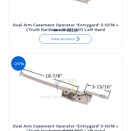
Dual Arm Casement Operator ‘Entrygard’ 3-13/16 »
(Truth Hardware 15.161.001) Left Hand
Le
Le
$
61.50
$
57.14
prix
prix
View product
initial
actuel
était :
est :
$61.50.
$57.14.
-24%
Dual Arm Casement Operator ‘Entrygard’ 3-13/16 »
(Truth Hardware 15.161.001) Left Hand