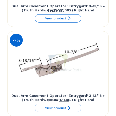
Dual Arm Casement Operator ‘Entrygard’ 3-13/16 »
(Truth Hardware 15.161.002) Right Hand
Le
Le
$
61.50
$
57.14
prix
prix
View product
initial
actuel
était :
est :
$61.50.
$57.14.
-7%
Dual Arm Casement Operator ‘Entrygard’ 3-13/16 »
(Truth Hardware 15.161.002) Right Hand
Le
Le
$
66.42
$
61.71
prix
prix
View product
initial
actuel