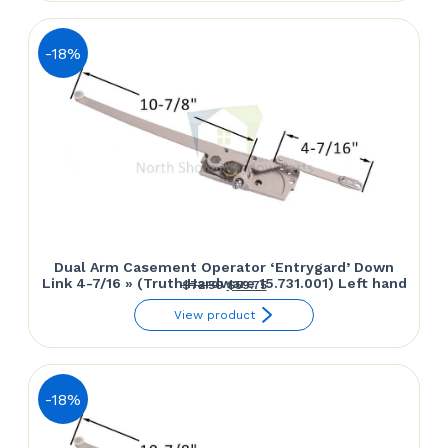
était :
est :
$66.42.
$61.71.
-18%
Dual Arm Casement Operator ‘Entrygard’ Down
Link 4-7/16 » (Truth Hardware 15.731.001) Left hand
Le
Le
$
72.50
$
59.75
prix
prix
View product
initial
actuel
était :
est :
$72.50.
$59.75.
-18%