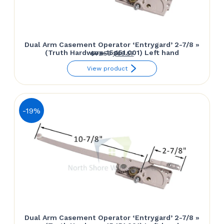
Dual Arm Casement Operator ‘Entrygard’ 2-7/8 »
(Truth Hardware 15.151.001) Left hand
Le
Le
$
72.50
$
69.57
prix
prix
View product
initial
actuel
était :
est :
$72.50.
$69.57.
-19%
Dual Arm Casement Operator ‘Entrygard’ 2-7/8 »