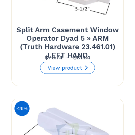
Split Arm Casement Window
Operator Dyad 5 » ARM
(Truth Hardware 23.461.01)
LEFT HAND
Plage
$
70.74
–
$
81.54
de
View product
prix :
$70.74
à
$81.54
-26%