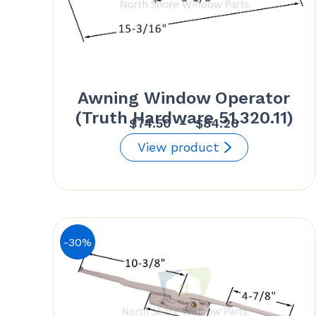
Awning Window Operator
(Truth Hardware 51.320.11)
Plage
$
74.50
–
$
84.26
de
View product
prix :
$74.50
à
$84.26
-30%