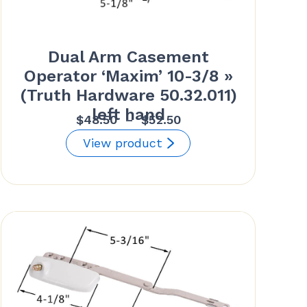
Dual Arm Casement
Operator ‘Maxim’ 10-3/8 »
(Truth Hardware 50.32.011)
left hand
Plage
$
48.50
–
$
52.50
de
View product
prix :
$48.50
à
$52.50