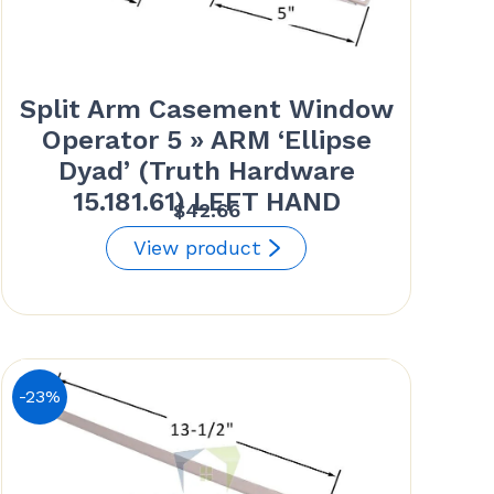
Split Arm Casement Window
Operator 5 » ARM ‘Ellipse
Dyad’ (Truth Hardware
15.181.61) LEFT HAND
$
42.66
View product
-23%