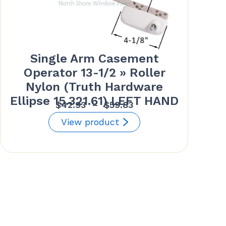
Single Arm Casement
Operator 13-1/2 » Roller
Nylon (Truth Hardware
Ellipse 15.321.61) LEFT HAND
Plage
$
42.93
–
$
59.83
de
View product
prix :
$42.93
à
$59.83