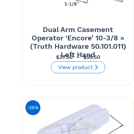
Dual Arm Casement
Operator ‘Encore’ 10-3/8 »
(Truth Hardware 50.101.011)
Left Hand
Plage
$
37.50
–
$
55.50
de
View product
prix :
$37.50
à
$55.50
-26%