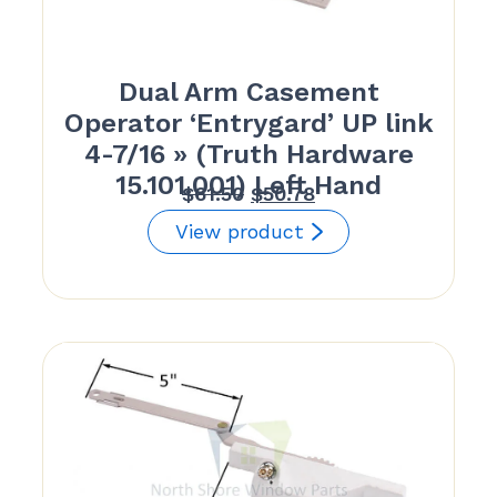
Dual Arm Casement
Operator ‘Entrygard’ UP link
4-7/16 » (Truth Hardware
15.101.001) Left Hand
Le
Le
$
61.50
$
50.78
prix
prix
View product
initial
actuel
était :
est :
$61.50.
$50.78.