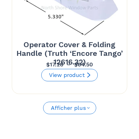
Operator Cover & Folding
Handle (Truth ‘Encore Tango’
12616.32)
Plage
$
17.28
–
$
64.50
de
View product
prix :
$17.28
à
$64.50
Afficher plus