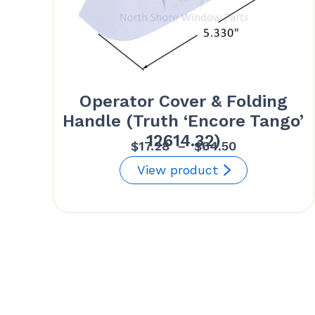
Operator Cover & Folding
Handle (Truth ‘Encore Tango’
12614.32)
Plage
$
17.28
–
$
64.50
de
View product
prix :
$17.28
à
$64.50