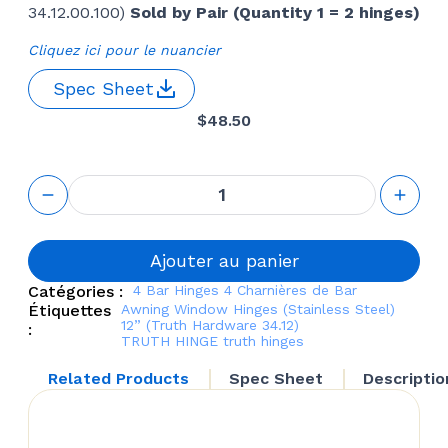
34.12.00.100)
Sold by Pair (Quantity 1 = 2 hinges)
Cliquez ici pour le nuancier
Spec Sheet
$
48.50
quantité
de 4 Bar
Window
Hinges
(Stainless
Ajouter au panier
Steel) 12''
Catégories :
4 Bar Hinges
4 Charnières de Bar
(Truth
Étiquettes
Awning Window Hinges (Stainless Steel)
Hardware
12” (Truth Hardware 34.12)
:
34.12)
TRUTH HINGE
truth hinges
Related Products
Spec Sheet
Descriptio