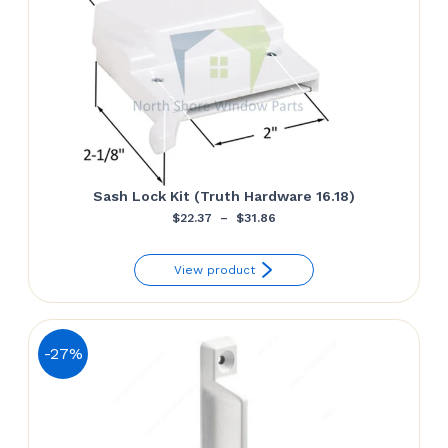
Sash Lock Kit (Truth Hardware 16.18)
Plage
$
22.37
–
$
31.86
de
View product
prix :
$22.37
à
-27%
$31.86