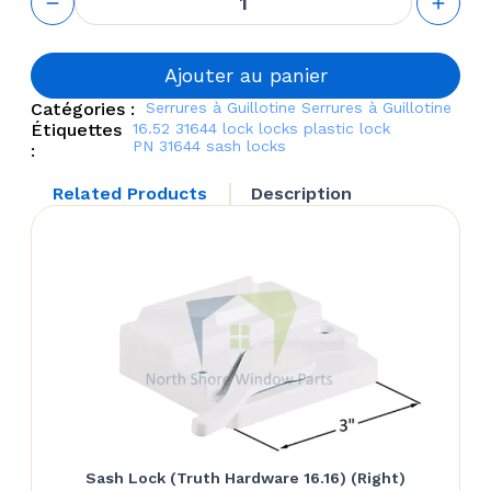
Sash Lock
Replacement
Plastic Piece
(Truth
Ajouter au panier
Hardware
Catégories :
Serrures à Guillotine
Serrures à Guillotine
'Multigard'
Étiquettes
16.52
31644
lock
locks
plastic lock
40702)
PN 31644
sash locks
:
Related Products
Description
Sash Lock (Truth Hardware 16.16) (Right)