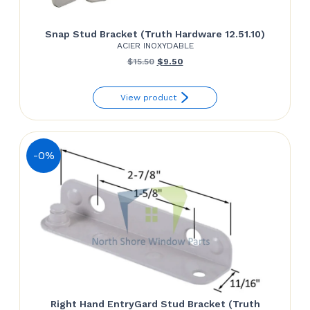
Snap Stud Bracket (Truth Hardware 12.51.10)
ACIER INOXYDABLE
Le
Le
$
15.50
$
9.50
prix
prix
View product
initial
actuel
était :
est :
$15.50.
$9.50.
-0%
Right Hand EntryGard Stud Bracket (Truth