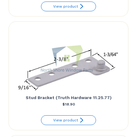
View product
initial
actuel
était :
est :
$12.42.
$0.00.
Stud Bracket (Truth Hardware 11.25.77)
$
18.90
View product