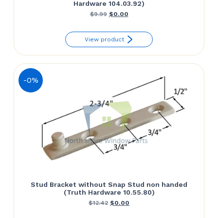
Hardware 104.03.92)
Le
Le
$
9.99
$
0.00
prix
prix
View product
initial
actuel
était :
est :
$9.99.
$0.00.
-0%
Stud Bracket without Snap Stud non handed
(Truth Hardware 10.55.80)
Le
Le
$
12.42
$
0.00
prix
prix