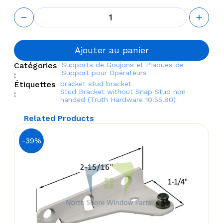
quantité
de Stud
Bracket
without
Snap
Ajouter au panier
Stud non
Catégories
Supports de Goujons et Plaques de
handed
Support pour Opérateurs
:
(Truth
Étiquettes
bracket
stud bracket
Hardware
Stud Bracket without Snap Stud non
:
10.55.80)
handed (Truth Hardware 10.55.80)
Related Products
-39%