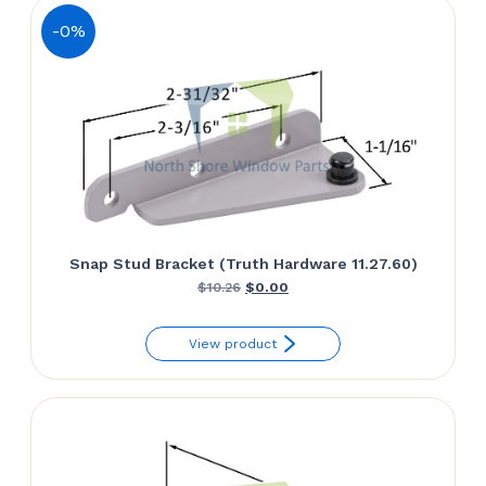
-0%
Snap Stud Bracket (Truth Hardware 11.27.60)
Le
Le
$
10.26
$
0.00
prix
prix
View product
initial
actuel
était :
est :
$10.26.
$0.00.