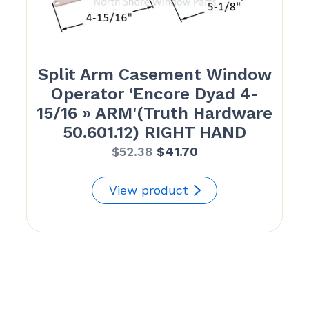
Split Arm Casement Window
Operator ‘Encore Dyad 4-
15/16 » ARM'(Truth Hardware
50.601.12) RIGHT HAND
Le
Le
$
52.38
$
41.70
prix
prix
initial
actuel
View product
était :
est :
$52.38.
$41.70.