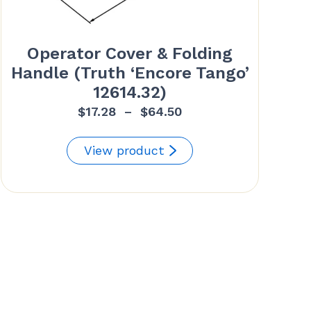
Operator Cover & Folding
Handle (Truth ‘Encore Tango’
12614.32)
Plage
$
17.28
–
$
64.50
de
prix :
View product
$17.28
à
$64.50