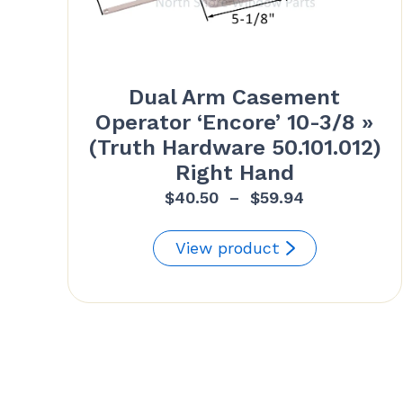
Dual Arm Casement
Operator ‘Encore’ 10-3/8 »
(Truth Hardware 50.101.012)
Right Hand
Plage
$
40.50
–
$
59.94
de
prix :
View product
$40.50
à
$59.94