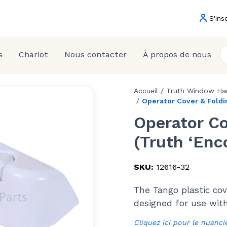
S'ins
s
Chariot
Nous contacter
À propos de nous
Accueil
/
Truth Window Ha
/
Operator Cover & Foldi
Operator Co
(Truth ‘Enc
SKU:
12616-32
The Tango plastic co
designed for use wit
Cliquez ici pour le nuanci