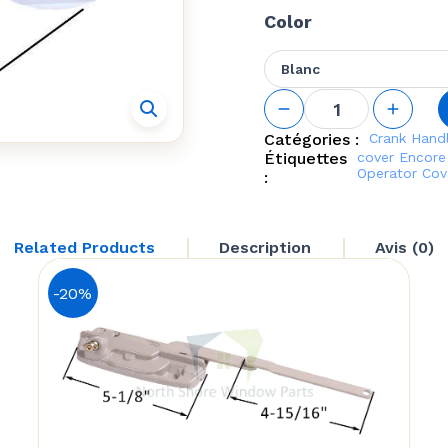
Color
Blanc
quantité
de
Operator
Catégories :
Crank Hand
Cover &
Étiquettes
cover
Encore
Folding
Operator Cove
:
Handle
(Truth
'Encore
Related Products
Description
Avis (0)
Tango'
12616.32)
-20%