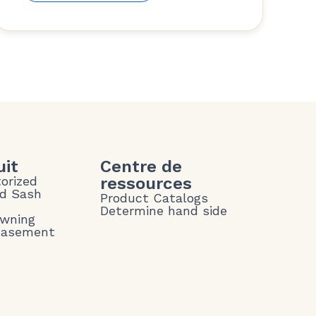
uit
Centre de
torized
ressources
nd Sash
Product Catalogs
Determine hand side
Awning
Casement