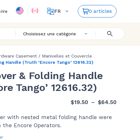
FR
0 articles
crire
EN
Choisissez une catégorie
rdware Casement
/
Manivelles et Couvercle
ng Handle (Truth ‘Encore Tango’ 12616.32)
ver & Folding Handle
ore Tango’ 12616.32)
Plage
$
19.50
–
$
64.50
de
ver with nested metal folding handle were
prix :
h the Encore Operators.
$19.50
à
er