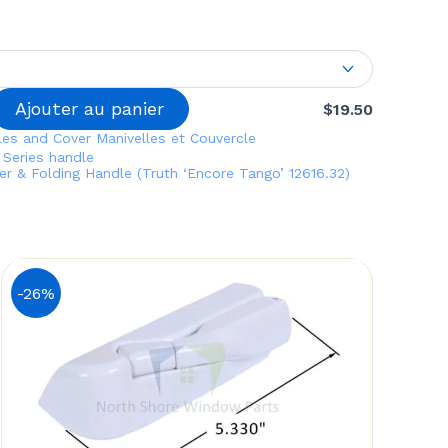
$64.50
Ajouter au panier
$
19.50
les and Cover
Manivelles et Couvercle
 Series
handle
r & Folding Handle (Truth ‘Encore Tango’ 12616.32)
-26%