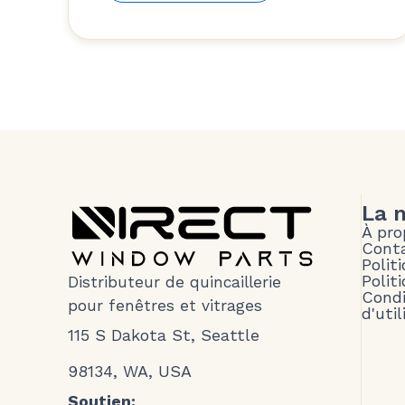
La 
À pro
Cont
Polit
Polit
Distributeur de quincaillerie
Condi
pour fenêtres et vitrages
d'util
115 S Dakota St, Seattle
98134, WA, USA
Soutien: