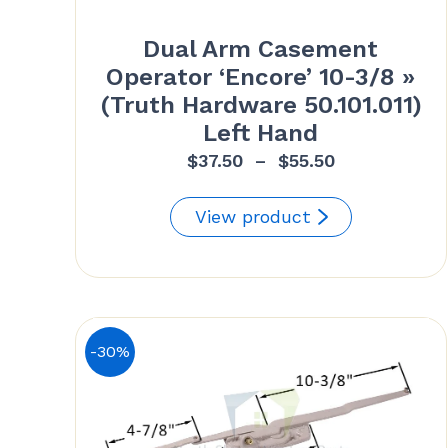
Dual Arm Casement
Operator ‘Encore’ 10-3/8 »
(Truth Hardware 50.101.011)
Left Hand
Plage
$
37.50
–
$
55.50
de
prix :
View product
$37.50
à
$55.50
-30%