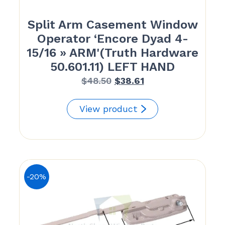
Split Arm Casement Window
Operator ‘Encore Dyad 4-
15/16 » ARM'(Truth Hardware
50.601.11) LEFT HAND
Le
Le
$
48.50
$
38.61
prix
prix
initial
actuel
View product
était :
est :
$48.50.
$38.61.
-20%