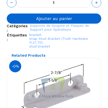
de Snap
Stud
Bracket
(Truth
Ajouter au panier
Hardware
Catégories
Supports de Goujons et Plaques de
11.27.70)
Support pour Opérateurs
:
Étiquettes
bracket
Snap Stud Bracket (Truth Hardware
:
11.27.70)
stud bracket
Related Products
-0%