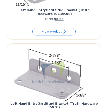
Left Hand EntryGard Stud Bracket (Truth
Hardware 104.02.92)
Le
Le
$
9.99
$
0.00
prix
prix
View product
initial
actuel
était :
est :
$9.99.
$0.00.
Left Hand EntryGardStud Bracket (Truth Hardware
105.21)