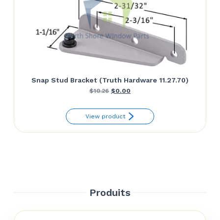
Snap Stud Bracket (Truth Hardware 11.27.70)
Le
Le
$
10.26
$
0.00
prix
prix
View product
initial
actuel
était :
est :
$10.26.
$0.00.
Produits